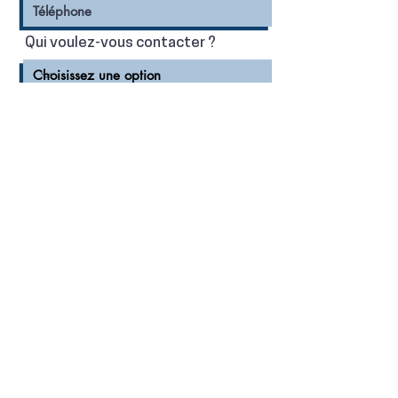
Qui voulez-vous contacter ?
Message
Envoyer !
ON SE VOIT ?
ASNIERES :
75 avenue de la Marne, 92600 Asnières
TOULOUSE :
1 rue Riguepels, 31000 Toulouse